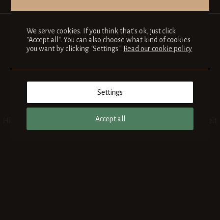
We serve cookies. If you think that's ok, just click
"Accept all". You can also choose what kind of cookies
you want by clicking "Settings".
Read our cookie policy
Großes kündigt sich an
Settings
Accept all
Hier bahnt sich etwas Großes an! Unser Shop ist in Arbeit
und wird bald veröffentlicht!