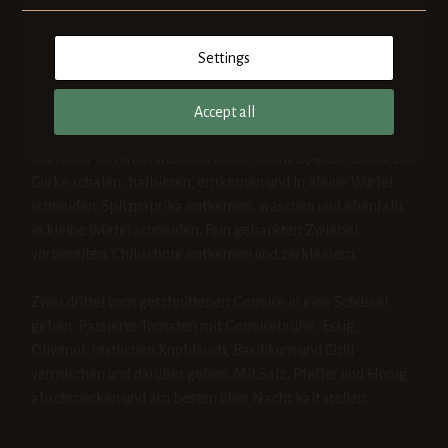
entrindetes Vollkorn-Toastbrot beigeben und nochmals
pürieren.
Settings
Für die Gazpacho:
Accept all
Blumauer Tomaten waschen und in kleine Spalten teilen. Die
Gurke schälen, halbieren, entkernen und in kleine Würfel
schneiden. Spitzpaprika entkernen, waschen und ebenfalls
in kleine Würfel schneiden. Fein gehackten Zwiebel
vorbereiten. Chilischote entkernen und zerkleinern.
Zwei drittel vom geschnittenen Gemüse in eine Schüssel
geben. Passierte Tomaten mit Gemüsebrühe, Essig,
Olivenöl, restlichen Knoblauch, Basilikum und Chili
vermischen und darüber geben. Mit Salz, Pfeffer und Honig
abschmecken und am besten über Nacht kalt stellen.