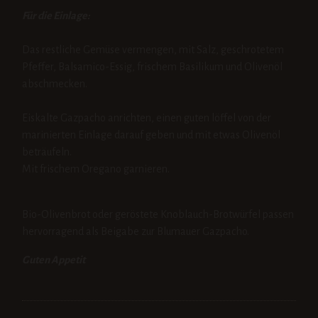
Für die Einlage:
Das restliche Gemüse vermengen, mit Salz, geschrotetem
Pfeffer, Balsamico-Essig, frischem Basilikum und Olivenöl
abschmecken.
Eiskalte Gazpacho anrichten, einen guten löffel von der
marinierten Einlage darauf geben und mit etwas Olivenöl
beträufeln.
Mit frischem Oregano garnieren.
Bio-Olivenbrot oder geröstete Knoblauch-Brotwürfel passen
hervorragend als Beigabe zur Blumauer Gazpacho.
Guten Appetit