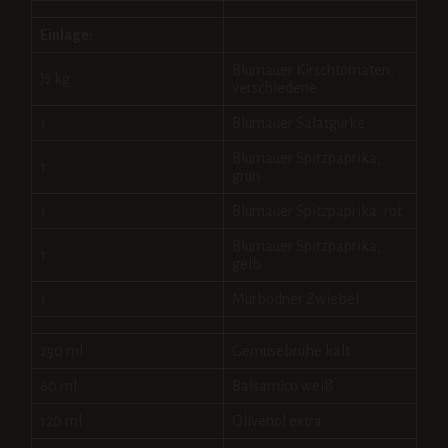
Einlage:
Blumauer Kirschtomaten,
½ kg
verschiedene
1
Blumauer Salatgurke
Blumauer Spitzpaprika,
1
grün
1
Blumauer Spitzpaprika, rot
Blumauer Spitzpaprika,
1
gelb
1
Murbodner Zwiebel
250 ml
Gemüsebrühe kalt
60 ml
Balsamico weiß
120 ml
Olivenöl extra