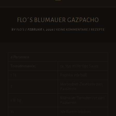
FLO´S BLUMAUER GAZPACHO
BY
FLO'S
/
FEBRUAR 1, 2026
/
KEINE KOMMENTARE
/
REZEPTE
6 Personen
Tomatensauce:
ca. 750 ml fertige Sauce
1 TL
Paprika edelsüß
Murbodner Zwiebeln zum
2
Passieren
Blumauer Tomaten rot zum
1 ½ kg
Passieren
⅛
Weißwein trocken